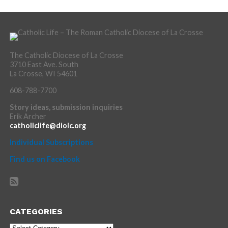
The Catholic Diocese of La Crosse
3710 East Ave. South
La Crosse, WI 54601
608-788-7700
Story ideas, submission inquiries
Erik Archer
catholiclife@diolc.org
Individual Subscriptions
Find us on Facebook
CATEGORIES
Categories