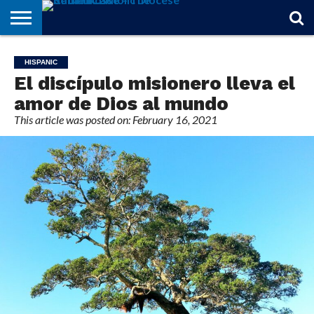
STORIES
OF
FROM
THEOLOGY
MARRIAGE
IN
OFFICIALS
FINA A
EVENTS
INDIVIDUAL
HISPANIC
FAITH
THE
101
MATTERS
MEMORIAM
PARISH
SUBSCRIPTIONS
El discípulo misionero lleva el
BISHOP
amor de Dios al mundo
This article was posted on: February 16, 2021